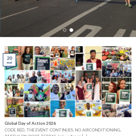
in no-time.
20
mei
Global Day of Action 2026
CODE RED, THE EVENT CONTINUES. NO AIRCONDITIONING,