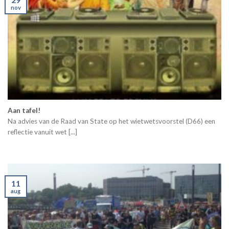
nov
Aan tafel!
Na advies van de Raad van State op het wietwetsvoorstel (D66) een
reflectie vanuit wet [...]
11
aug