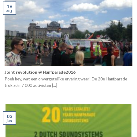
16
aug
Joint revolution @ Hanfparade2016
Poeh hey, wat een onvergetelijke ervaring weer! De 20e Hanfparade
trok zo'n 7 000 activisten [...]
03
jun