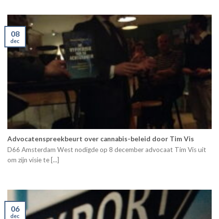
08
dec
Advocatenspreekbeurt over cannabis-beleid door Tim Vis
D66 Amsterdam West nodigde op 8 december advocaat Tim Vis uit
om zijn visie te [...]
06
dec