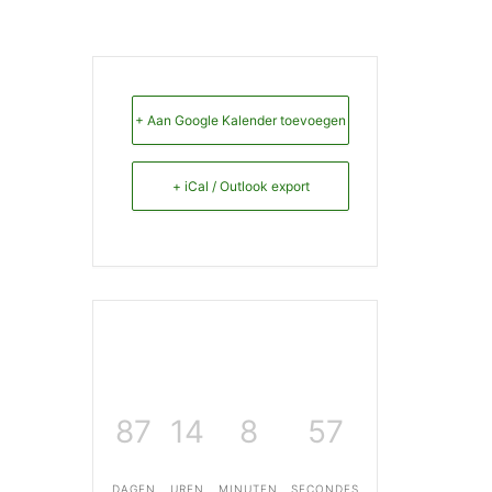
+ Aan Google Kalender toevoegen
+ iCal / Outlook export
87
14
8
57
DAGEN
UREN
MINUTEN
SECONDES