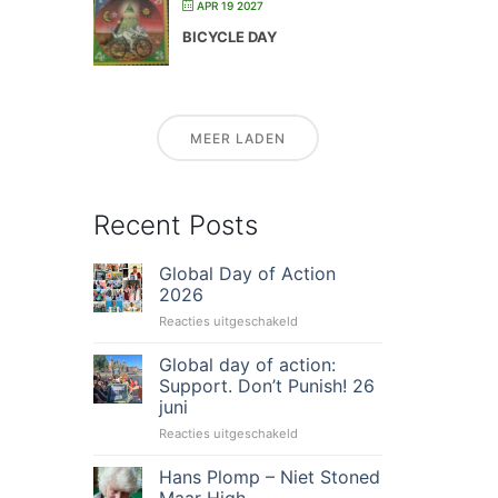
APR 19 2027
BICYCLE DAY
MEER LADEN
Recent Posts
Global Day of Action
2026
voor
Reacties uitgeschakeld
Global
Day
Global day of action:
of
Support. Don’t Punish! 26
Action
juni
2026
voor
Reacties uitgeschakeld
Global
day
Hans Plomp – Niet Stoned
of