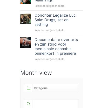
Maar High
action:
voor
Reacties uitgeschakeld
Support.
Hans
Don’t
Plomp
Oprichter Legalize Luc
Punish!
–
26
Sala: Drugs, set en
Niet
juni
settling
Stoned
voor
Reacties uitgeschakeld
Maar
Oprichter
High
Legalize
Documentaire over arts
Luc
en zijn strijd voor
Sala:
medicinale cannabis
Drugs,
binnenkort in première
set
en
voor
Reacties uitgeschakeld
settling
Documentaire
over
Month view
arts
en
zijn
strijd
voor
medicinale
cannabis
binnenkort
in