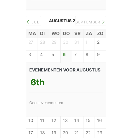
première
AUGUSTUS 2026
JULI
SEPTEMBER
MA
DI
WO
DO
VR
ZA
ZO
27
28
29
30
31
1
2
3
4
5
6
7
8
9
EVENEMENTEN VOOR AUGUSTUS
6th
Geen evenementen
10
11
12
13
14
15
16
17
18
19
20
21
22
23