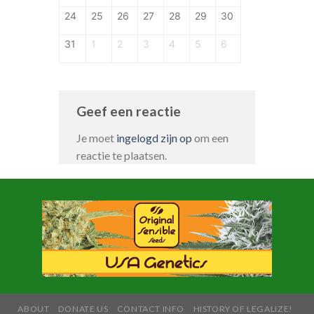
24
25
26
27
28
29
30
31
1
2
3
4
5
6
Geef een reactie
Je moet
ingelogd zijn op
om een
reactie te plaatsen.
ABOUT
DONATE US
CONTACT INFO
HISTORY OF LEGALIZE!