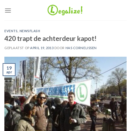
Ga
naar
inhoud
EVENTS
,
NEWSFLASH
420 trapt de achterdeur kapot!
GEPLAATST OP
APRIL 19, 2013
DOOR
HAS CORNELISSEN
19
apr