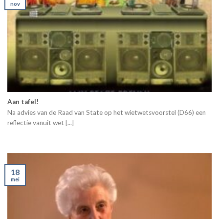
nov
Aan tafel!
Na advies van de Raad van State op het wietwetsvoorstel (D66) een
reflectie vanuit wet [...]
18
mei