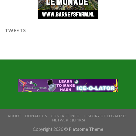
TWEETS
ABOUT
DONATE US
CONTACT INFO
HISTORY OF LEGALIZE!
NETWERK (LINKS)
Copyright 2026 ©
Flatsome Theme