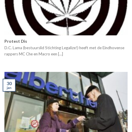
Protest Dis
D.C. Lama (bestuurslid Stichting Legalize!) heeft met de Eindhovense
rappers MC Che en Macro een [...]
30
jan