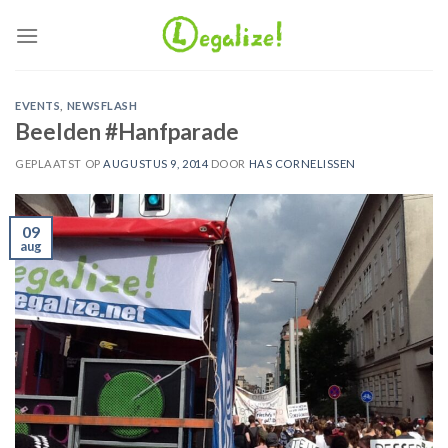
Ga
naar
inhoud
EVENTS
,
NEWSFLASH
Beelden #Hanfparade
GEPLAATST OP
AUGUSTUS 9, 2014
DOOR
HAS CORNELISSEN
09
aug