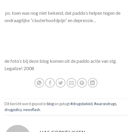
ps. toen was nog niet bekend, dat paddo’s helpen tegen de
ondraaglijke “clusterhoofdpijn” en depressie…
de foto’s bij deze blog komen uit de paddo actie van stg.
Legalize! 2008
Dit bericht werd gepost in
blog
en getagt
#drugsbeleid
,
#warondrugs
,
drugpolicy
,
newsflash
.