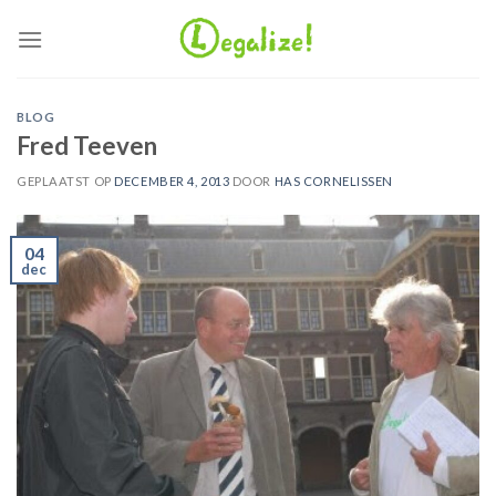
Ga
naar
inhoud
BLOG
Fred Teeven
GEPLAATST OP
DECEMBER 4, 2013
DOOR
HAS CORNELISSEN
04
dec