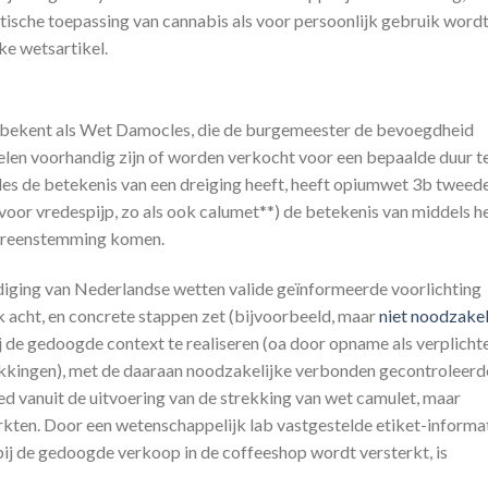
ische toepassing van cannabis als voor persoonlijk gebruik word
ke wetsartikel.
 bekent als Wet Damocles, die de burgemeester de bevoegdheid
len voorhandig zijn of worden verkocht voor een bepaalde duur t
es de betekenis van een dreiging heeft, heeft opiumwet 3b tweed
oor vredespijp, zo als ook calumet**) de betekenis van middels h
jp tot overeenstemming komen.
ediging van Nederlandse wetten valide geïnformeerde voorlichting
k acht, en concrete stappen zet (bijvoorbeeld, maar
niet noodzakel
 de gedoogde context te realiseren (oa door opname als verplicht
kkingen), met de daaraan noodzakelijke verbonden gecontroleerd
ed vanuit de uitvoering van de strekking van wet camulet, maar
rkten. Door een wetenschappelijk lab vastgestelde etiket-informat
ij de gedoogde verkoop in de coffeeshop wordt versterkt, is