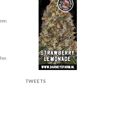
 een
fen
TWEETS