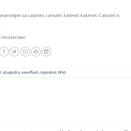
enamingen oa calumet, camulet, kalimet, kalumet. Camulet is
.
 te Amsterdam
D
,
drugpolicy
,
newsflash
,
regulation
,
Wiet
.