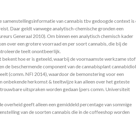
 samenstellingsinformatie van cannabis tbv gedoogde context is
eist. Daar geldt vanwege analytisch-chemische gronden een
reurs Generaal 2010). Om binnen een analytisch chemisch kader
n over een grotere voorraad en per soort cannabis, die bij de
roleerde teelt onontbeerlijk.
t bekent hoe er is geteeld, waarbij de voornaamste werkzame stof
 en de beschermende component van de cannabisplant cannabidiol
deelt (comm. NFI 2014), waardoor de bemonstering voor een
van onbekende herkomst & teeltwijze kan alleen over het geteste
etrouwbare uitspraken worden gedaan (pers comm. Universiteit
de overheid geeft alleen een gemiddeld percentage van sommige
nstelling van de soorten cannabis die in de coffeeshop worden