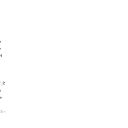
t
e
e
et
ijk
e
e
ie,