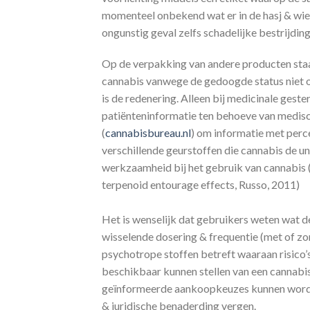
momenteel onbekend wat er in de hasj & wiet 
ongunstig geval zelfs schadelijke bestrijdin
Op de verpakking van andere producten staa
cannabis vanwege de gedoogde status niet on
is de redenering. Alleen bij medicinale geste
patiënteninformatie ten behoeve van medisc
(
cannabisbureau.nl
) om informatie met perc
verschillende geurstoffen die cannabis de un
werkzaamheid bij het gebruik van cannabis 
terpenoid entourage effects, Russo, 2011)
Het is wenselijk dat gebruikers weten wat de
wisselende dosering & frequentie (met of zo
psychotrope stoffen betreft waaraan risico’
beschikbaar kunnen stellen van een cannabis
geïnformeerde aankoopkeuzes kunnen worde
& juridische benaderding vergen.