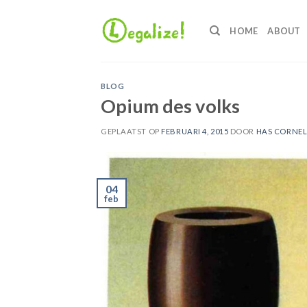
Ga
naar
HOME
ABOUT
inhoud
BLOG
Opium des volks
GEPLAATST OP
FEBRUARI 4, 2015
DOOR
HAS CORNEL
04
feb