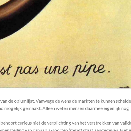
 van de opiumlijst. Vanwege de wens de markten te kunnen scheide
d mogelijk gemaakt. Alleen weten mensen daarmee eigenlijk nog
hoort curieus niet de verplichting van het verstrekken van valid
amenstelling van cannabis-soorten (mg/g) staat aangegeven. Het i