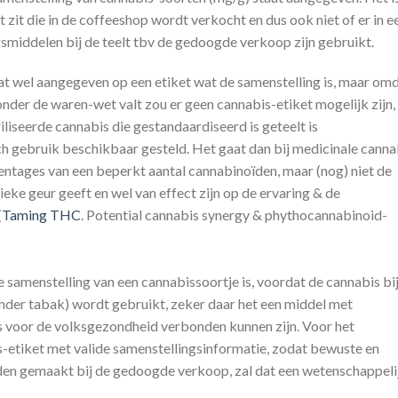
zit die in de coffeeshop wordt verkocht en dus ook niet of er in e
gsmiddelen bij de teelt tbv de gedoogde verkoop zijn gebruikt.
t wel aangegeven op een etiket wat de samenstelling is, maar om
der de waren-wet valt zou er geen cannabis-etiket mogelijk zijn,
riliseerde cannabis die gestandaardiseerd is geteelt is
h gebruik beschikbaar gesteld. Het gaat dan bij medicinale canna
entages van een beperkt aantal cannabinoïden, maar (nog) niet de
ieke geur geeft en wel van effect zijn op de ervaring & de
(
Taming THC
. Potential cannabis synergy & phythocannabinoid-
 samenstelling van een cannabissoortje is, voordat de cannabis bi
nder tabak) wordt gebruikt, zeker daar het een middel met
s voor de volksgezondheid verbonden kunnen zijn. Voor het
-etiket met valide samenstellingsinformatie, zodat bewuste en
n gemaakt bij de gedoogde verkoop, zal dat een wetenschappeli