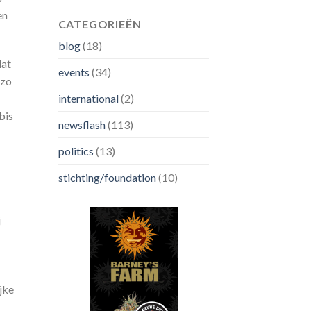
en
CATEGORIEËN
blog
(18)
dat
events
(34)
 zo
international
(2)
bis
newsflash
(113)
politics
(13)
stichting/foundation
(10)
j
jke