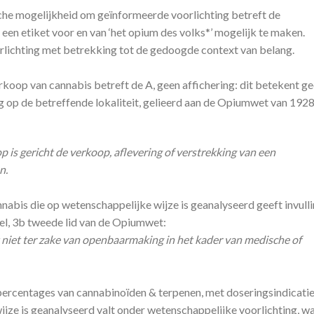
sche mogelijkheid om geïnformeerde voorlichting betreft de
een etiket voor en van ‘het opium des volks*’ mogelijk te maken.
rlichting met betrekking tot de gedoogde context van belang.
oop van cannabis betreft de A, geen affichering: dit betekent g
 op de betreffende lokaliteit, gelieerd aan de Opiumwet van 1928
 is gericht de verkoop, aflevering of verstrekking van een
n.
nabis die op wetenschappelijke wijze is geanalyseerd geeft invull
kel, 3b tweede lid van de Opiumwet:
dt niet ter zake van openbaarmaking in het kader van medische of
percentages van cannabinoïden & terpenen, met doseringsindicati
ijze is geanalyseerd valt onder wetenschappelijke voorlichting, w