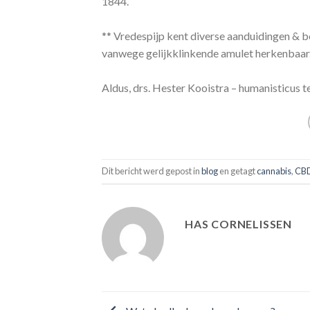
1844.
** Vredespijp kent diverse aanduidingen & b
vanwege gelijkklinkende amulet herkenbaar
Aldus, drs. Hester Kooistra – humanisticus
Dit bericht werd gepost in
blog
en getagt
cannabis
,
CB
HAS CORNELISSEN