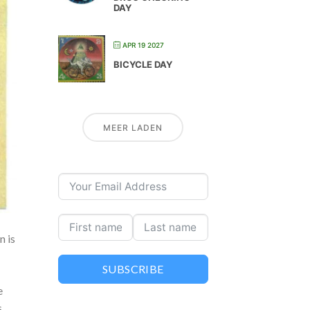
DAY
APR 19 2027
BICYCLE DAY
MEER LADEN
n is
SUBSCRIBE
e
s