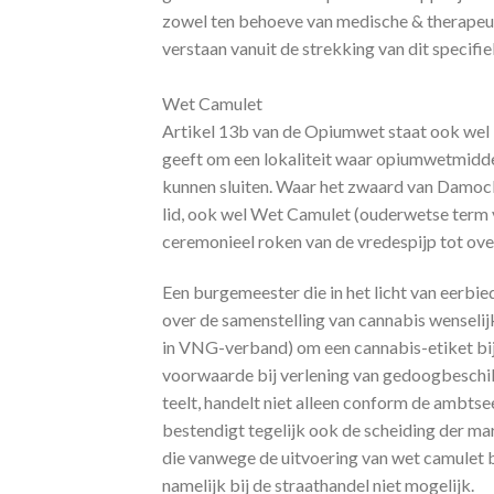
zowel ten behoeve van medische & therapeut
verstaan vanuit de strekking van dit specifie
Wet Camulet
Artikel 13b van de Opiumwet staat ook wel
geeft om een lokaliteit waar opiumwetmidde
kunnen sluiten. Waar het zwaard van Damocl
lid, ook wel Wet Camulet (ouderwetse term v
ceremonieel roken van de vredespi
Een burgemeester die in het licht van eerbi
over de samenstelling van cannabis wenselij
in VNG-verband) om een cannabis-etiket bij
voorwaarde bij verlening van gedoogbeschi
teelt, handelt niet alleen conform de ambtse
bestendigt tegelijk ook de scheiding der ma
die vanwege de uitvoering van wet camulet b
namelijk bij de straathandel niet mogelijk.