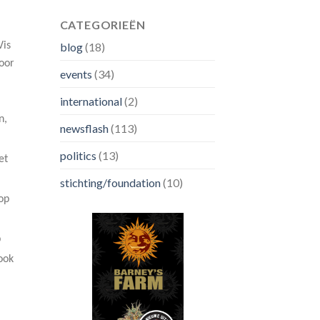
CATEGORIEËN
blog
(18)
Vis
oor
events
(34)
international
(2)
n,
newsflash
(113)
politics
(13)
et
stichting/foundation
(10)
op
p
ook