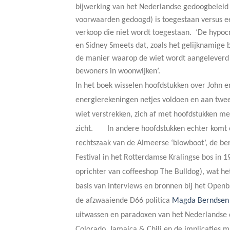
bijwerking van het Nederlandse gedoogbeleid 
voorwaarden gedoogd) is toegestaan versus e
verkoop die niet wordt toegestaan. ‘De hypoc
en Sidney Smeets dat, zoals het gelijknamige 
de manier waarop de wiet wordt aangeleverd 
bewoners in woonwijken’.
In het boek wisselen hoofdstukken over John en
energierekeningen netjes voldoen en aan twe
wiet verstrekken, zich af met hoofdstukken me
zicht. In andere hoofdstukken echter komt o
rechtszaak van de Almeerse ‘blowboot’, de be
Festival in het Rotterdamse Kralingse bos in
oprichter van coffeeshop The Bulldog), wat he
basis van interviews en bronnen bij het Openb
de afzwaaiende D66 politica
Magda Berndsen
uitwassen en paradoxen van het Nederlandse c
Colorado, Jamaica & Chili en de impli