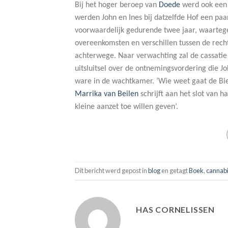
Bij het hoger beroep van
Doede
werd ook een r
werden John en Ines bij datzelfde Hof een pa
voorwaardelijk gedurende twee jaar, waartege
overeenkomsten en verschillen tussen de recht
achterwege. Naar verwachting zal de cassatie
uitsluitsel over de ontnemingsvordering die Jo
ware in de wachtkamer. ‘Wie weet gaat de Bi
Marrika van Beilen
schrijft aan het slot van ha
kleine aanzet toe willen geven’.
Dit bericht werd gepost in
blog
en getagt
Boek
,
cannab
HAS CORNELISSEN