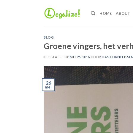
Ga
naar
HOME
ABOUT
inhoud
BLOG
Groene vingers, het ver
GEPLAATST OP
MEI 26, 2016
DOOR
HAS CORNELISSE
26
mei