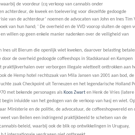
waarbij de voordeur (cq verkoop van cannabis onder
en achterdeur, de kweek en toelevering voor diezelfde gedoogde
risie van de achterdeur’ noemen de advocaten van John en Ines Tim 
boek van hun hand; ‘ De overheid en de VVD voorop sluiten de ogen v
en willen op geen enkele manier nadenken over de veiligheid van
 Ines uit Bierum die openlijk wiet kweken, daarover belasting betale
e door de overheid gedoogde coffeeshops in Stadskanaal en Kampen
t praktijkverhalen over verborgen illegale wietteelt onttrokken aan h
ok de Hemp hotel rechtszaak van Mila Jansen van 2001 aan bod, de
ruchte zaak Checkpoint uit Terneuzen en het legendarische Holland P
 1970 met bekende personages als
Koos Zwart
en Henk de Vries (latere
t begin inluidde van het gedogen van de verkoop van hasj en wiet. O
aar Ministerie en de politie, de advocatuur, de coffeeshopwereld en 
weet van Beilen een indringend praktijkbeeld te schetsen van de
annabis-beleid, waarbij ook de blik op ontwikkelingen in Uruguay,
caties m.b.t internationale verdragen niet ontbreekt.