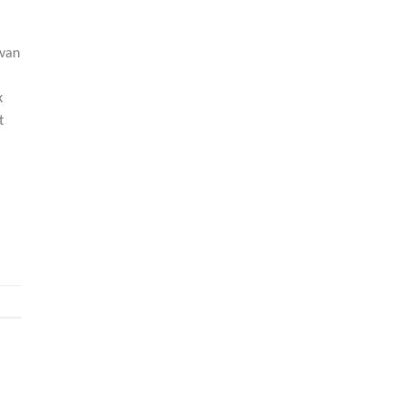
 van
k
t