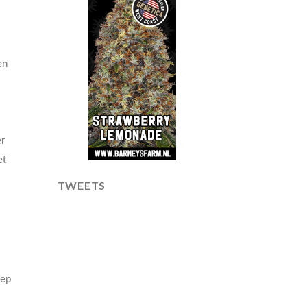
en
er
et
TWEETS
oep