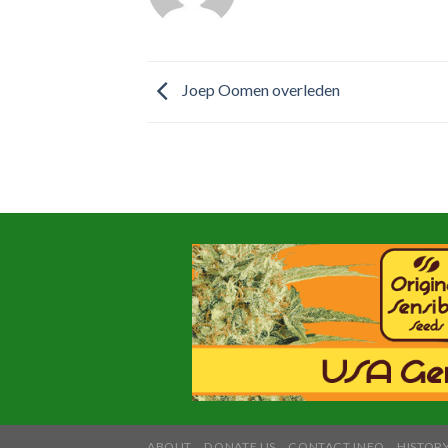
Joep Oomen overleden
ABOUT
DONATE US
CONTACT INFO
HISTORY