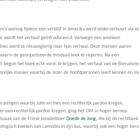
en’s woning tijdens een verblijf in Amerika werd onderverhuurt via e
age wordt het verhaal geïntroduceerd. Vanwege een anoniem
 Ines werd ze nieuwsgierig naar hun verhaal. Deze mensen waren
waarin de georganiseerde misdaad leek te regeren. Na een
015 begon het boek echt vorm te krijgen; het verhaal van de Bierumm
onlijke manier waarbij de lezer de hoofdpersonen leert kennen en m
Groningen waarbij John en Ines een rechterlijk pardon kregen,
rder een rechterlijk pardon kregen, ging het OM in hoger beroep.
htszaak van de Friese biowietboer
Doede de Jong
, die bij de rechtbank
logisch kweken van cannabis in zijn kas, waarbij ook een hoger ber