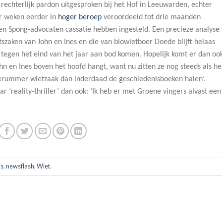
echterlijk pardon uitgesproken bij het Hof in Leeuwarden, echter
ar weken eerder in
hoger beroep
veroordeeld tot drie maanden
n Spong-advocaten cassatie hebben ingesteld. Een precieze analyse
szaken van John en Ines en die van biowietboer Doede blijft helaas
 tegen het eind van het jaar aan bod komen. Hopelijk komt er dan oo
hn en Ines boven het hoofd hangt, want nu zitten ze nog steeds als he
erummer wietzaak dan inderdaad de geschiedenisboeken halen’.
ar ‘reality-thriller’ dan ook: ‘Ik heb er met Groene vingers alvast een
is
,
newsflash
,
Wiet
.