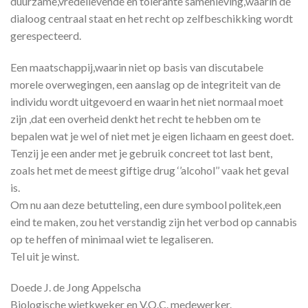
duurzame,vredelievende en tolerante samenleving,waarin de
dialoog centraal staat en het recht op zelfbeschikking wordt
gerespecteerd.
Een maatschappij,waarin niet op basis van discutabele
morele overwegingen, een aanslag op de integriteit van de
individu wordt uitgevoerd en waarin het niet normaal moet
zijn ,dat een overheid denkt het recht te hebben om te
bepalen wat je wel of niet met je eigen lichaam en geest doet.
Tenzij je een ander met je gebruik concreet tot last bent,
zoals het met de meest giftige drug ‘’alcohol’’ vaak het geval
is.
Om nu aan deze betutteling, een dure symbool politek,een
eind te maken, zou het verstandig zijn het verbod op cannabis
op te heffen of minimaal wiet te legaliseren.
Tel uit je winst.
Doede J. de Jong Appelscha
Biologische wietkweker en V.O.C. medewerker.