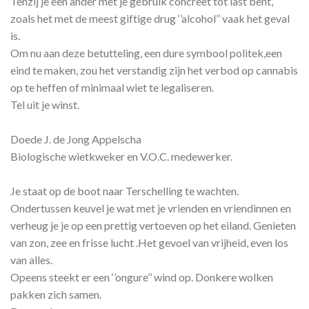
Tenzij je een ander met je gebruik concreet tot last bent,
zoals het met de meest giftige drug ‘’alcohol’’ vaak het geval
is.
Om nu aan deze betutteling, een dure symbool politek,een
eind te maken, zou het verstandig zijn het verbod op cannabis
op te heffen of minimaal wiet te legaliseren.
Tel uit je winst.
Doede J. de Jong Appelscha
Biologische wietkweker en V.O.C. medewerker.
Je staat op de boot naar Terschelling te wachten.
Ondertussen keuvel je wat met je vrienden en vriendinnen en
verheug je je op een prettig vertoeven op het eiland. Genieten
van zon, zee en frisse lucht .Het gevoel van vrijheid, even los
van alles.
Opeens steekt er een ‘’ongure’’ wind op. Donkere wolken
pakken zich samen.