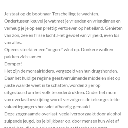
Je staat op de boot naar Terschelling te wachten.
Ondertussen keuvel je wat met je vrienden en vriendinnen en
verheug je je op een prettig vertoeven op het eiland. Genieten
van zon, zee en frisse lucht .Het gevoel van vrijheid, even los
van alles.
Opeens steekt er een ‘’ongure’’ wind op. Donkere wolken
pakken zich samen.
Domper!
Het zijn de moraalridders, vergezeld van hun drugshonden.
Daar het huidige regime geestverruimende middelen niet op
juiste waarde weet in te schatten, worden zij er op
uitgestuurd om het volk te onderdrukken. Onder het mom
van overlastbestrijding wordt vervolgens de teleurgestelde
vakantiegangers hun wiet afhandig gemaakt.
Deze zogenaamde overlast, veelal veroorzaakt door alcohol
zuipende jeugd, los je blijkbaar op, door mensen hun wiet af
te pakken, die n.b ook nog eens in coffeeshops wordt