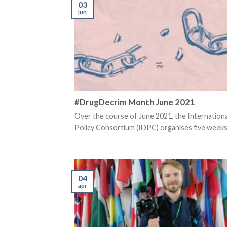
03
jun
#DrugDecrim Month June 2021
Over the course of June 2021, the Internation
Policy Consortium (IDPC) organises five weeks [
04
apr