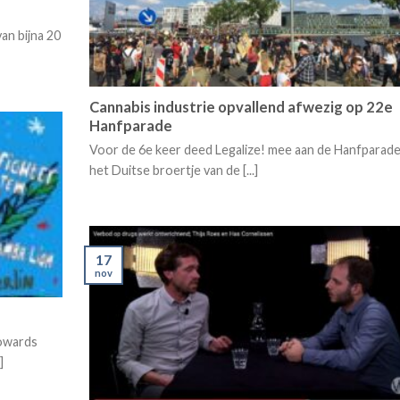
an bijna 20
Cannabis industrie opvallend afwezig op 22e
Hanfparade
Voor de 6e keer deed Legalize! mee aan de Hanfparade
het Duitse broertje van de [...]
17
nov
towards
]