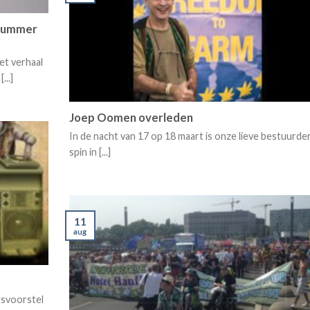
erummer
et verhaal
...]
Joep Oomen overleden
In de nacht van 17 op 18 maart is onze lieve bestuurde
spin in [...]
11
aug
tsvoorstel