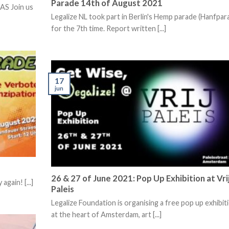
Parade 14th of August 2021
S Join us
Legalize NL took part in Berlin's Hemp parade (Hanfpar
for the 7th time. Report written [...]
17
jun
26 & 27 of June 2021: Pop Up Exhibition at Vri
gain! [...]
Paleis
Legalize Foundation is organising a free pop up exhibit
at the heart of Amsterdam, art [...]