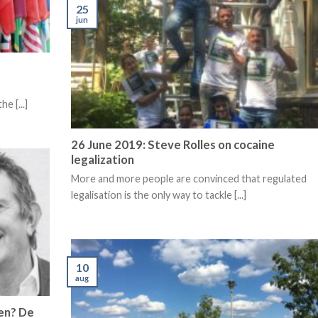
25
jun
e [...]
26 June 2019: Steve Rolles on cocaine
legalization
More and more people are convinced that regulated
legalisation is the only way to tackle [...]
10
aug
en? De