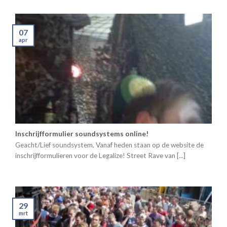
07
apr
Inschrijfformulier soundsystems online!
Geacht/Lief soundsystem, Vanaf heden staan op de website de
inschrijfformulieren voor de Legalize! Street Rave van [...]
29
mrt