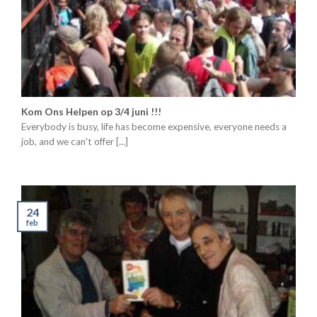
Kom Ons Helpen op 3/4 juni !!!
Everybody is busy, life has become expensive, everyone needs a
job, and we can't offer [...]
24
feb