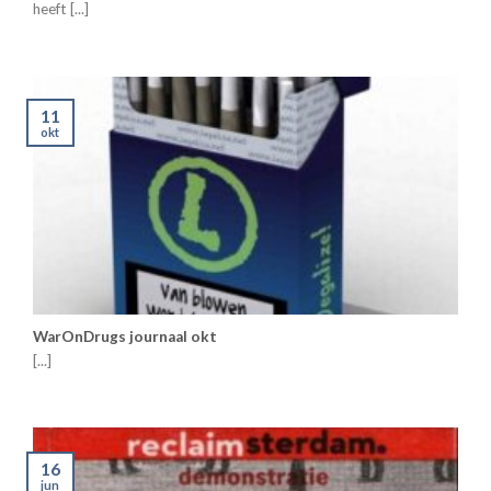
heeft [...]
11
okt
WarOnDrugs journaal okt
[...]
16
jun