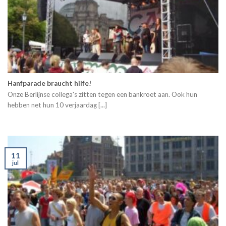
Hanfparade braucht hilfe!
Onze Berlijnse collega's zitten tegen een bankroet aan. Ook hun
hebben net hun 10 verjaardag [...]
11
jul