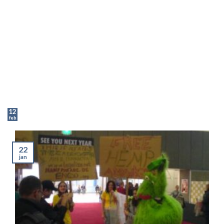
12
feb
22
jan