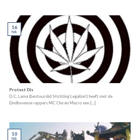
16
feb
Protest Dis
D.C. Lama (bestuurslid Stichting Legalize!) heeft met de
Eindhovense rappers MC Che en Macro een [...]
10
feb