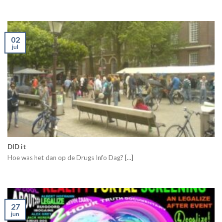
02
jul
DID it
Hoe was het dan op de Drugs Info Dag? [...]
27
jun