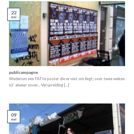
22
mei
publicampagne
Wederom een FATte poster die er niet om liegt; over twee weken
ist' alweer zover... Verspreiding [...]
09
mei