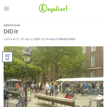
Ga
naar
inhoud
NEWSFLASH
DID it
GEPLAATST OP
JULI 2, 2007
DOOR
HAS CORNELISSEN
02
jul