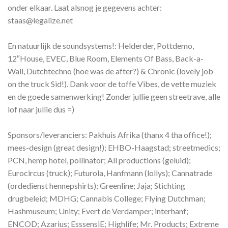
onder elkaar. Laat alsnog je gegevens achter:
staas@legalize.net
En natuurlijk de soundsystems!: Helderder, Pottdemo,
12″House, EVEC, Blue Room, Elements Of Bass, Back-a-
Wall, Dutchtechno (hoe was de after?) & Chronic (lovely job
on the truck Sid!). Dank voor de toffe Vibes, de vette muziek
en de goede samenwerking! Zonder jullie geen streetrave, alle
lof naar jullie dus =)
Sponsors/leveranciers: Pakhuis Afrika (thanx 4 tha office!);
mees-design (great design!); EHBO-Haagstad; streetmedics;
PCN, hemp hotel, pollinator; All productions (geluid);
Eurocircus (truck); Futurola, Hanfmann (lollys); Cannatrade
(ordedienst hennepshirts); Greenline; Jaja; Stichting
drugbeleid; MDHG; Cannabis College; Flying Dutchman;
Hashmuseum; Unity; Evert de Verdamper; interhanf;
ENCOD; Azarius; EsssensiE; Highlife; Mr. Products; Extreme