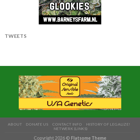
TWEETS
ABOUT
DONATE US
CONTACT INFO
HISTORY OF LEGALIZE!
NETWERK (LINKS)
Copyright 2026 ©
Flatsome Theme