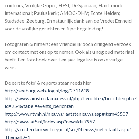
coulours; Vrolijke Gaper; HESI; De Sjamaan; Hanf-mode
international; Pauluskerk; AMOC-DHV; Echte Helden;
Stadsdeel Zeeburg. En natuurlijk dank aan de VredesEenheid
voor de vrolijke gezichten en fijne begeleiding!
Fotografen & filmers: een vriendelijk doch dringend verzoek
om contact met ons op te nemen. Ook als u nog oud materiaal
heeft. Een fotoboek over tien jaar legalize is onze vurige
wens.
De eerste foto’ & reports staan reeds hier:
http://zeeburg.web-log.nl/log/2711639
http://www.amsterdamxcess.nl/php/berichten/berichten.php?
id=254&tabel=events_berichten
http://www.rtvnh.nl/nieuws/laatstenieuws.asp#item45507
http://www.at5.nl/index.asp?newsid=7957
http://amsterdam.webregio.nl/src/Nieuws/nieDefault.aspx?
ThemaID=1