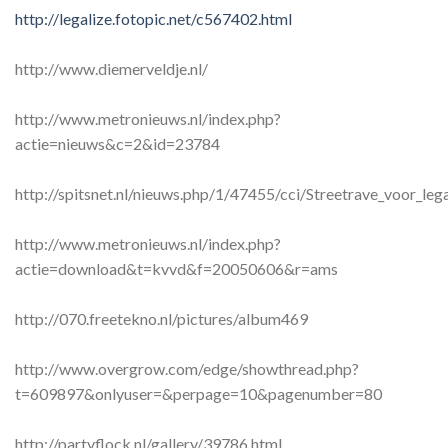
http://legalize.fotopic.net/c567402.html
http://www.diemerveldje.nl/
http://www.metronieuws.nl/index.php?
actie=nieuws&c=2&id=23784
http://spitsnet.nl/nieuws.php/1/47455/cci/Streetrave_voor_lega
http://www.metronieuws.nl/index.php?
actie=download&t=kvvd&f=20050606&r=ams
http://070.freetekno.nl/pictures/album469
http://www.overgrow.com/edge/showthread.php?
t=609897&onlyuser=&perpage=10&pagenumber=80
http://partyflock.nl/gallery/39786.html