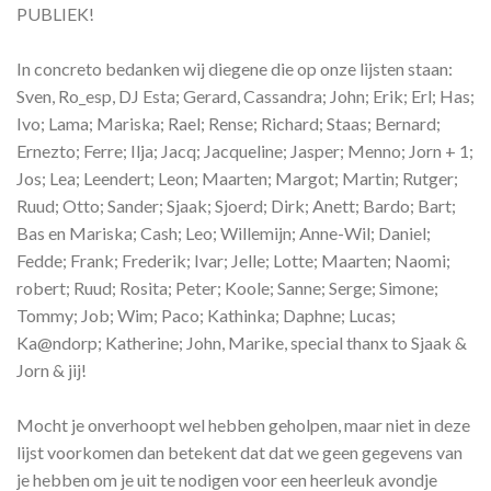
PUBLIEK!
In concreto bedanken wij diegene die op onze lijsten staan:
Sven, Ro_esp, DJ Esta; Gerard, Cassandra; John; Erik; Erl; Has;
Ivo; Lama; Mariska; Rael; Rense; Richard; Staas; Bernard;
Ernezto; Ferre; Ilja; Jacq; Jacqueline; Jasper; Menno; Jorn + 1;
Jos; Lea; Leendert; Leon; Maarten; Margot; Martin; Rutger;
Ruud; Otto; Sander; Sjaak; Sjoerd; Dirk; Anett; Bardo; Bart;
Bas en Mariska; Cash; Leo; Willemijn; Anne-Wil; Daniel;
Fedde; Frank; Frederik; Ivar; Jelle; Lotte; Maarten; Naomi;
robert; Ruud; Rosita; Peter; Koole; Sanne; Serge; Simone;
Tommy; Job; Wim; Paco; Kathinka; Daphne; Lucas;
Ka@ndorp; Katherine; John, Marike, special thanx to Sjaak &
Jorn & jij!
Mocht je onverhoopt wel hebben geholpen, maar niet in deze
lijst voorkomen dan betekent dat dat we geen gegevens van
je hebben om je uit te nodigen voor een heerleuk avondje