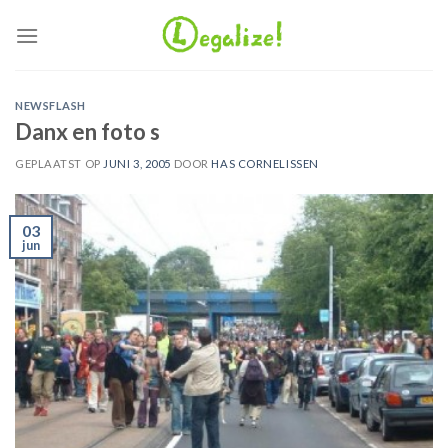
Ga
naar
inhoud
NEWSFLASH
Danx en foto s
GEPLAATST OP
JUNI 3, 2005
DOOR
HAS CORNELISSEN
03
jun