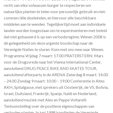
recht van elke volwassen burger te respecteren om
natuurlijke planten te telen voor persoonlijk gebruik en niet-
commerciële doeleinden, en hiervoor alle beschikbare
middelen aan te wenden. Tegelijkertijd moet aan individuele
landen worden toegestaan om te experimenteren met beleid
dat niet gebaseerd is op een verbodsregime. Wenen 2008 is
dé gelegenheid om deze urgente boodschap naar de
Verenigde Naties te sturen. Kom met ons mee naar Wenen.
Programma Vrijdag 7 maart: 17.00 PRATERSTERN: Mars
voor de Drugsvrede naar het Vienna International Center,
aansluitend DRUG PEACE BIKE AND SKATES TOUR,
aansluitend afterparty in de ARENA Zaterdag 8 maart: 14.00
– 24.00 Zondag 9 maart: 10.00 – 19.00 Conferentie in Altes
AKH, Spitalgasse, met sprekers uit Oostenrijk, de VS, Bolivia,
Israel, Duitsland, Frankrijk, Spanje, Italië en Nederland,
aansluitend muziek met Alex en Peppe Voltarelli
Tentoonstelling over de positieve eigenschappen van
verboden planten. In juni 1998 kondigden de Verenigde