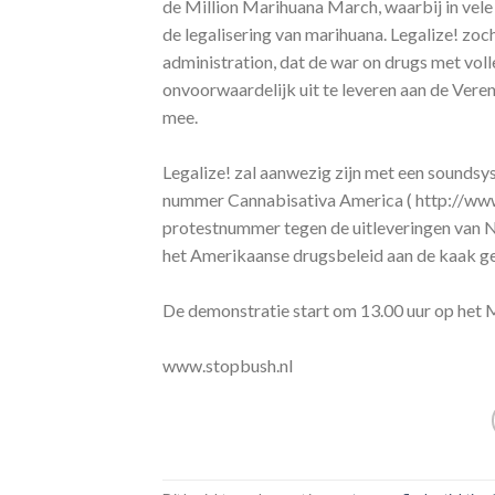
de Million Marihuana March, waarbij in vel
de legalisering van marihuana. Legalize! zoch
administration, dat de war on drugs met vo
onvoorwaardelijk uit te leveren aan de Vere
mee.
Legalize! zal aanwezig zijn met een soundsy
nummer Cannabisativa America ( http://www
protestnummer tegen de uitleveringen van 
het Amerikaanse drugsbeleid aan de kaak ge
De demonstratie start om 13.00 uur op het
www.stopbush.nl