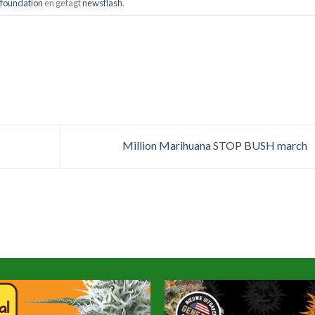
/foundation
en getagt
newsflash
.
Million Marihuana STOP BUSH march