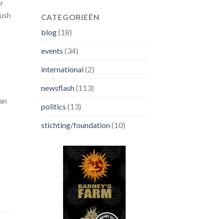
r
Bush
CATEGORIEËN
blog
(18)
events
(34)
international
(2)
newsflash
(113)
an
politics
(13)
stichting/foundation
(10)