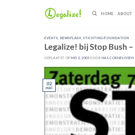
Ga
naar
HOME
ABOUT
inhoud
EVENTS
,
NEWSFLASH
,
STICHTING/FOUNDATION
Legalize! bij Stop Bush –
GEPLAATST OP
MEI 2, 2005
DOOR
HAS CORNELISSEN
02
mei