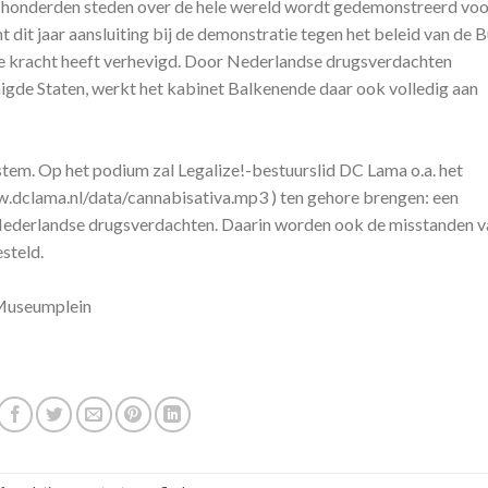
e honderden steden over de hele wereld wordt gedemonstreerd voo
t dit jaar aansluiting bij de demonstratie tegen het beleid van de 
lle kracht heeft verhevigd. Door Nederlandse drugsverdachten
nigde Staten, werkt het kabinet Balkenende daar ook volledig aan
stem. Op het podium zal Legalize!-bestuurslid DC Lama o.a. het
.dclama.nl/data/cannabisativa.mp3 ) ten gehore brengen: een
Nederlandse drugsverdachten. Daarin worden ook de misstanden v
steld.
 Museumplein