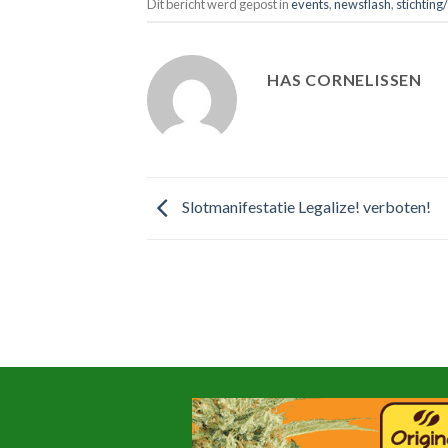
Dit bericht werd gepost in
events
,
newsflash
,
stichting
HAS CORNELISSEN
Slotmanifestatie Legalize! verboten!