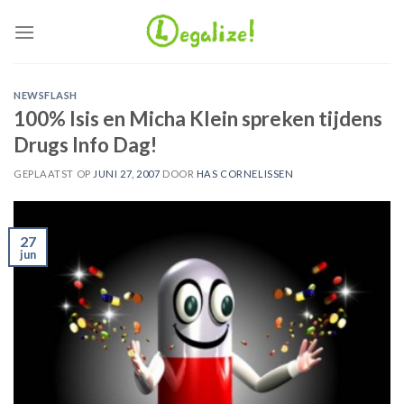
Ga
naar
inhoud
NEWSFLASH
100% Isis en Micha Klein spreken tijdens
Drugs Info Dag!
GEPLAATST OP
JUNI 27, 2007
DOOR
HAS CORNELISSEN
27
jun