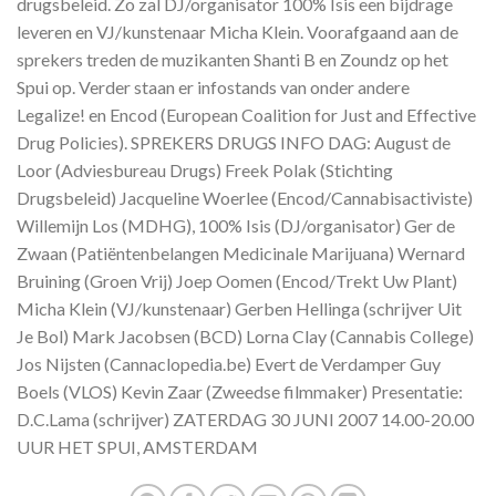
drugsbeleid. Zo zal DJ/organisator 100% Isis een bijdrage
leveren en VJ/kunstenaar Micha Klein. Voorafgaand aan de
sprekers treden de muzikanten Shanti B en Zoundz op het
Spui op. Verder staan er infostands van onder andere
Legalize! en Encod (European Coalition for Just and Effective
Drug Policies). SPREKERS DRUGS INFO DAG: August de
Loor (Adviesbureau Drugs) Freek Polak (Stichting
Drugsbeleid) Jacqueline Woerlee (Encod/Cannabisactiviste)
Willemijn Los (MDHG), 100% Isis (DJ/organisator) Ger de
Zwaan (Patiëntenbelangen Medicinale Marijuana) Wernard
Bruining (Groen Vrij) Joep Oomen (Encod/Trekt Uw Plant)
Micha Klein (VJ/kunstenaar) Gerben Hellinga (schrijver Uit
Je Bol) Mark Jacobsen (BCD) Lorna Clay (Cannabis College)
Jos Nijsten (Cannaclopedia.be) Evert de Verdamper Guy
Boels (VLOS) Kevin Zaar (Zweedse filmmaker) Presentatie:
D.C.Lama (schrijver) ZATERDAG 30 JUNI 2007 14.00-20.00
UUR HET SPUI, AMSTERDAM