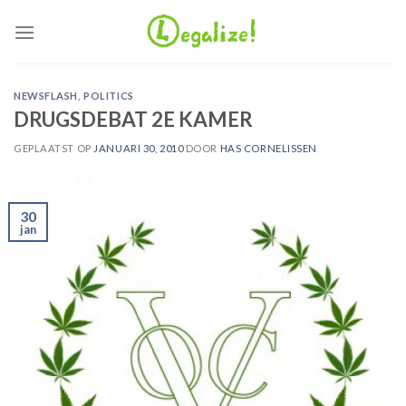
Ga
naar
inhoud
NEWSFLASH
,
POLITICS
DRUGSDEBAT 2E KAMER
GEPLAATST OP
JANUARI 30, 2010
DOOR
HAS CORNELISSEN
30
jan