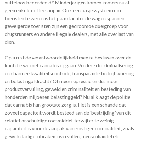
nutteloos beoordeeld.* Minderjarigen komen immers nu al
geen enkele coffeeshop in. Ook een pasjessysteem om
toeristen te weren is het paard achter de wagen spannen:
geweigerde toeristen zijn een gedroomde doelgroep voor
drugsrunners en andere illegale dealers, met alle overlast van
dien.
Op u rust de verantwoordelijkheid mee te beslissen over de
kant die we met cannabis opgaan. Verdere decriminalisering
en daarmee kwaliteitscontrole, transparante bedrijfsvoering
en belastingafdracht? Of meer repressie en dus meer
productvervuiling, geweld en criminaliteit en besteding van
honderden miljoenen belastinggeld? Nu al klaagt de politie
dat cannabis hun grootste zorg is. Het is een schande dat
zoveel capaciteit wordt besteed aan de ‘bestrijding’ van dit
relatief onschuldige roesmiddel, terwijl er te weinig
capaciteit is voor de aanpak van ernstiger criminaliteit, zoals
gewelddadige inbraken, overvallen, mensenhandel etc.