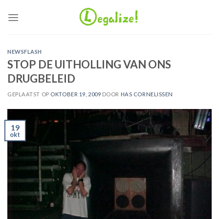
Ga
naar
inhoud
NEWSFLASH
STOP DE UITHOLLING VAN ONS
DRUGBELEID
GEPLAATST OP
OKTOBER 19, 2009
DOOR
HAS CORNELISSEN
19
okt