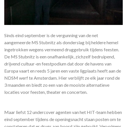
Sinds eind september is de vergunning van de net
aangemeerde MS Stubnitz als donderslag bij heldere hemel
ingetrokken wegens vermeend druggebruik tijdens feesten.
De MS Stubnitz is een onafhankelijk, zichzelf bedruipend,
drijvend cultuur-en feestpodium dat door de havens van
Europa vaart en reeds 5 jaren een vaste ligplaats heeft aan de
NDSM werf te Amsterdam. Hier verblijft ze elk jaar rond de
3 maanden en biedt zo een van de mooiste alternatieve
locaties voor feesten, theater en concerten.
Maar liefst 12 undercover agenten van het HIT-team hebben
eind september tijdens de openingsnacht staan posten om te
constateren dat er drugs aan boord zijn gebruikt. Vervolgens