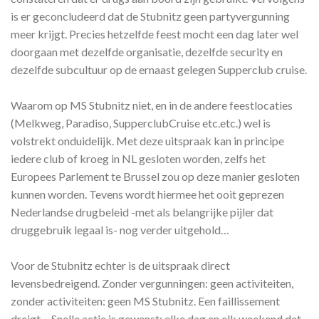
is er geconcludeerd dat de Stubnitz geen partyvergunning
meer krijgt. Precies hetzelfde feest mocht een dag later wel
doorgaan met dezelfde organisatie, dezelfde security en
dezelfde subcultuur op de ernaast gelegen Supperclub cruise.
Waarom op MS Stubnitz niet, en in de andere feestlocaties
(Melkweg, Paradiso, SupperclubCruise etc.etc.) wel is
volstrekt onduidelijk. Met deze uitspraak kan in principe
iedere club of kroeg in NL gesloten worden, zelfs het
Europees Parlement te Brussel zou op deze manier gesloten
kunnen worden. Tevens wordt hiermee het ooit geprezen
Nederlandse drugbeleid -met als belangrijke pijler dat
druggebruik legaal is- nog verder uitgehold…
Voor de Stubnitz echter is de uitspraak direct
levensbedreigend. Zonder vergunningen: geen activiteiten,
zonder activiteiten: geen MS Stubnitz. Een faillissement
dreigt… Snelle actie is gewenst: elke dag en elk weekend dat