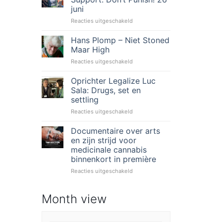
Action
juni
2026
voor
Reacties uitgeschakeld
Global
day
Hans Plomp – Niet Stoned
of
Maar High
action:
voor
Reacties uitgeschakeld
Support.
Hans
Don’t
Plomp
Oprichter Legalize Luc
Punish!
–
26
Sala: Drugs, set en
Niet
juni
settling
Stoned
voor
Reacties uitgeschakeld
Maar
Oprichter
High
Legalize
Documentaire over arts
Luc
en zijn strijd voor
Sala:
medicinale cannabis
Drugs,
binnenkort in première
set
en
voor
Reacties uitgeschakeld
settling
Documentaire
over
Month view
arts
en
zijn
strijd