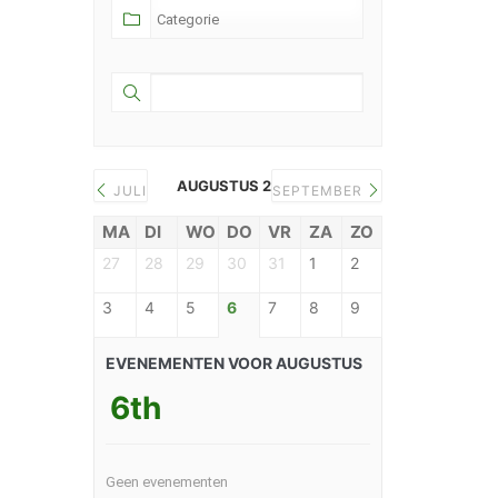
voor
medicinale
cannabis
binnenkort
in
première
AUGUSTUS 2026
JULI
SEPTEMBER
MA
DI
WO
DO
VR
ZA
ZO
27
28
29
30
31
1
2
3
4
5
6
7
8
9
EVENEMENTEN VOOR AUGUSTUS
6th
Geen evenementen