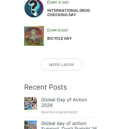
MRT 31 2027
INTERNATIONAL DRUG
CHECKING DAY
APR 19 2027
BICYCLE DAY
MEER LADEN
Recent Posts
Global Day of Action
2026
voor
Reacties uitgeschakeld
Global
Day
Global day of action:
of
Support. Don’t Punish! 26