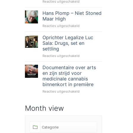
voor
Reacties uitgeschakeld
Global
day
Hans Plomp – Niet Stoned
of
Maar High
action:
voor
Reacties uitgeschakeld
Support.
Hans
Don’t
Plomp
Oprichter Legalize Luc
Punish!
–
26
Sala: Drugs, set en
Niet
juni
settling
Stoned
voor
Reacties uitgeschakeld
Maar
Oprichter
High
Legalize
Documentaire over arts
Luc
en zijn strijd voor
Sala:
medicinale cannabis
Drugs,
binnenkort in première
set
en
voor
Reacties uitgeschakeld
settling
Documentaire
over
Month view
arts
en
zijn
strijd
voor
medicinale