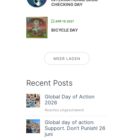
CHECKING DAY
APR 19 2027
BICYCLE DAY
MEER LADEN
Recent Posts
Global Day of Action
2026
voor
Reacties uitgeschakeld
Global
Day
Global day of action:
of
Support. Don’t Punish! 26
Action
juni
2026