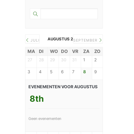
cannabis
binnenkort
in
première
AUGUSTUS 2026
JULI
SEPTEMBER
MA
DI
WO
DO
VR
ZA
ZO
27
28
29
30
31
1
2
3
4
5
6
7
8
9
EVENEMENTEN VOOR AUGUSTUS
8th
Geen evenementen