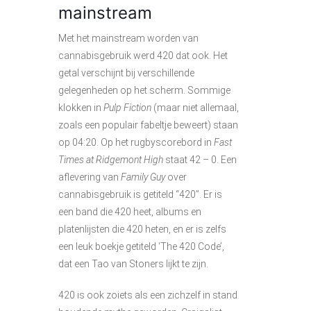
mainstream
Met het mainstream worden van
cannabisgebruik werd 420 dat ook. Het
getal verschijnt bij verschillende
gelegenheden op het scherm. Sommige
klokken in
Pulp Fiction
(maar niet allemaal,
zoals een populair fabeltje beweert) staan
op 04:20. Op het rugbyscorebord in
Fast
Times at Ridgemont High
staat 42 – 0. Een
aflevering van
Family Guy
over
cannabisgebruik is getiteld “420”. Er is
een band die 420 heet, albums en
platenlijsten die 420 heten, en er is zelfs
een leuk boekje getiteld ‘The 420 Code’,
dat een Tao van Stoners lijkt te zijn.
420 is ook zoiets als een zichzelf in stand