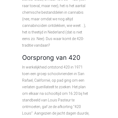
raar toeval, maar nee); het is het aantal
chemische bestanddelen in cannabis
(nee, maar omdat we nog altijd
cannabinoïden ontdekken, wie weet …);
het is theetijd in Nederland (dat is niet
eens zo. Nee). Dus waar komt de 420-
traditie vandaan?
Oorsprong van 420
In werkelijkheid ontstond 420 in 1971
toen een groep schoolvrienden in San
Rafael, Californië, op pad ging om een
verlaten guerillateelt te zoeken. Het plan
om elkaar na schooltijd om 16.20 bij het
standbeeld van Louis Pasteur te
ontmoeten, gaf ze de afkorting “420
Louis”. Aangezien de jacht dagen duurde,