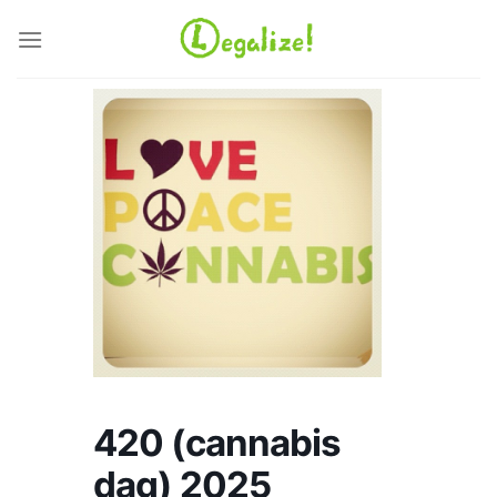
Ga
naar
inhoud
420 (cannabis
dag) 2025