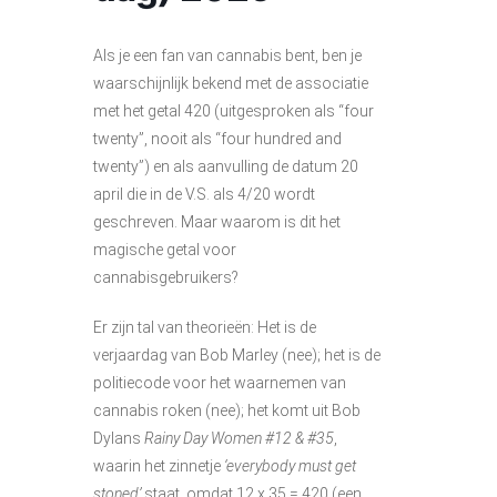
Als je een fan van cannabis bent, ben je
waarschijnlijk bekend met de associatie
met het getal 420 (uitgesproken als “four
twenty”, nooit als “four hundred and
twenty”) en als aanvulling de datum 20
april die in de V.S. als 4/20 wordt
geschreven. Maar waarom is dit het
magische getal voor
cannabisgebruikers?
Er zijn tal van theorieën: Het is de
verjaardag van Bob Marley (nee); het is de
politiecode voor het waarnemen van
cannabis roken (nee); het komt uit Bob
Dylans
Rainy Day Women #12 & #35
,
waarin het zinnetje
‘everybody must get
stoned’
staat, omdat 12 x 35 = 420 (een