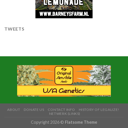
TWEETS
ABOUT
DONATE US
CONTACT INFO
HISTORY OF LEGALIZE!
NETWERK (LINKS)
Copyright 2026 ©
Flatsome Theme