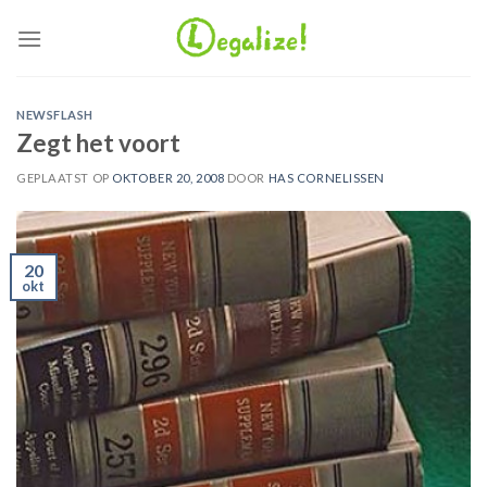
Ga
naar
inhoud
NEWSFLASH
Zegt het voort
GEPLAATST OP
OKTOBER 20, 2008
DOOR
HAS CORNELISSEN
20
okt