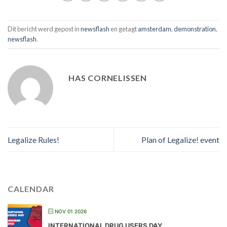
Dit bericht werd gepost in
newsflash
en getagt
amsterdam
,
demonstration
,
newsflash
.
HAS CORNELISSEN
Legalize Rules!
Plan of Legalize! event
CALENDAR
NOV 01 2026
INTERNATIONAL DRUG USERS DAY