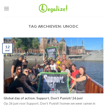
Ga
naar
inhoud
TAG ARCHIEVEN:
UNODC
12
mei
Global day of action: Support. Don’t Punish! 26 juni
Op 26 juni voor Support. Don't Punish! komen we weer samen in