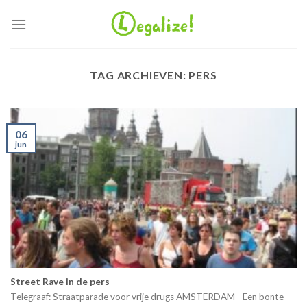
Ga
naar
inhoud
TAG ARCHIEVEN:
PERS
06
jun
Street Rave in de pers
Telegraaf: Straatparade voor vrije drugs AMSTERDAM - Een bonte