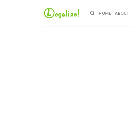
Ga
naar
HOME
ABOUT
inhoud