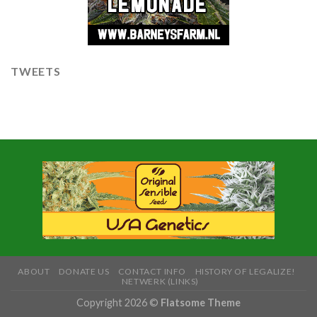
TWEETS
ABOUT
DONATE US
CONTACT INFO
HISTORY OF LEGALIZE!
NETWERK (LINKS)
Copyright 2026 ©
Flatsome Theme